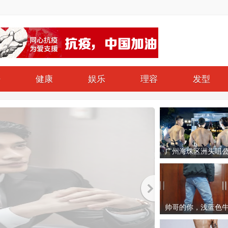
仔
健康
娱乐
理容
发型
广州海珠区洲头咀
附近的一个帅哥猛
肉摊
帅哥的你，浅蓝色
裤和你更配哦！