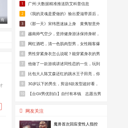
广州:大数据精准推送防艾科普信息
1
《我的灵魂是爱做的》验出爱滋带原后，
2
没有
他被逼休学、连住的地方都没有…
《那一天》宋纬恩迷妹上身 黄隽智意外
3
都不
钓出婆妈腐女粉
越南帅气空少，坚持健身游泳保持身材，
4
引无数乘客犯花痴
网红酒吧，清一色肌肉型男，女性顾客爆
5
满
男性穿紧身衣怎么说呢？能穿紧身衣的男
6
性，首先能满足这4个条件
他做了一款游戏讲述同性恋的一生，玩到
7
最佳结局的多是异性恋
比包大人陈艾森还红的跳水王子田亮，你
8
还记得吗？
30岁以下的男生，剪这6款发型超好看，
9
才
阳光又帅气
【台GV男优剖白】自忖有本钱 志愿当男
10
妓：大家也在消费自己身体
网友关注
魔兽首次回应变性人指控