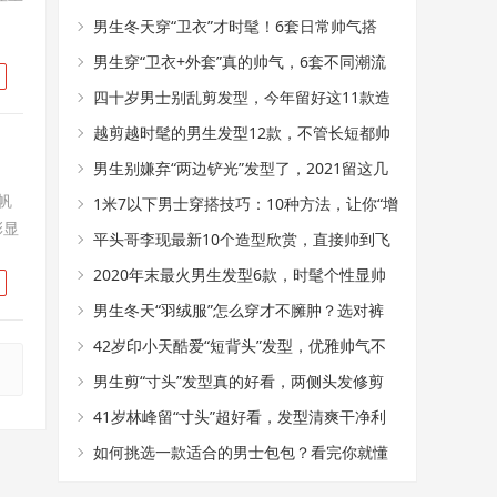
男生冬天穿“卫衣”才时髦！6套日常帅气搭
配，轻松变身潮流达人
男生穿“卫衣+外套”真的帅气，6套不同潮流
搭配，塑造多样气质
四十岁男士别乱剪发型，今年留好这11款造
型，成熟帅气不显老
越剪越时髦的男生发型12款，不管长短都帅
气，干净显精神
男生别嫌弃“两边铲光”发型了，2021留这几
帆
款造型，干净帅气
1米7以下男士穿搭技巧：10种方法，让你“增
彰显
高”至少10公分
平头哥李现最新10个造型欣赏，直接帅到飞
起
2020年末最火男生发型6款，时髦个性显帅
气，狼尾头值得尝试
男生冬天“羽绒服”怎么穿才不臃肿？选对裤
子和内搭，帅气又显瘦
42岁印小天酷爱“短背头”发型，优雅帅气不
油腻，冲进追光哥哥
男生剪“寸头”发型真的好看，两侧头发修剪
干净，阳光帅气有魅力
41岁林峰留“寸头”超好看，发型清爽干净利
落，帅气不输小鲜肉
如何挑选一款适合的男士包包？看完你就懂