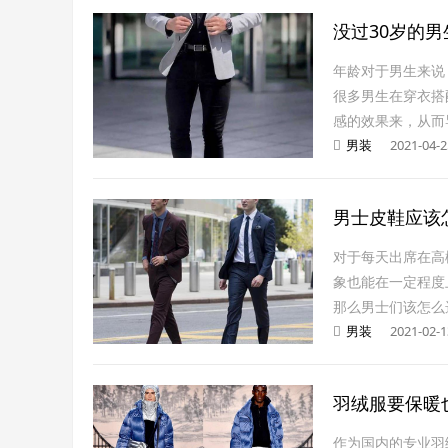
没过30岁的
年龄对于男生来说
很多男生在穿衣搭
感的效果来，从而
男装
2021-04-2
男士皮鞋应该
对于每天出席在高
象也能在一定程度
那么男士们该怎么
男装
2021-02-1
羽绒服要保暖
作为国内的专业羽