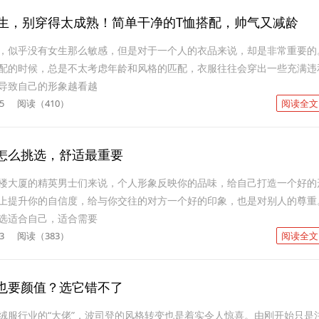
男生，别穿得太成熟！简单干净的T恤搭配，帅气又减龄
，似乎没有女生那么敏感，但是对于一个人的衣品来说，却是非常重要的
配的时候，总是不太考虑年龄和风格的匹配，衣服往往会穿出一些充满违
导致自己的形象越看越
5
阅读（410）
阅读全文
怎么挑选，舒适最重要
楼大厦的精英男士们来说，个人形象反映你的品味，给自己打造一个好的
上提升你的自信度，给与你交往的对方一个好的印象，也是对别人的尊重
选适合自己，适合需要
3
阅读（383）
阅读全文
也要颜值？选它错不了
绒服行业的“大佬”，波司登的风格转变也是着实令人惊喜。由刚开始只是