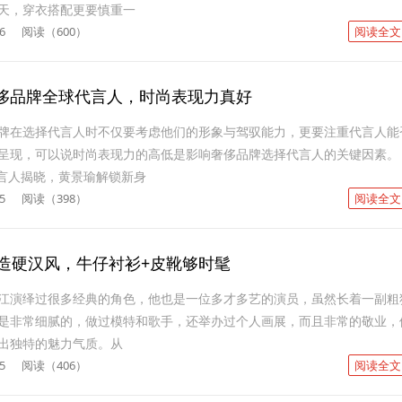
天，穿衣搭配更要慎重一
6
阅读（600）
阅读全文
侈品牌全球代言人，时尚表现力真好
牌在选择代言人时不仅要考虑他们的形象与驾驭能力，更要注重代言人能
呈现，可以说时尚表现力的高低是影响奢侈品牌选择代言人的关键因素。
代言人揭晓，黄景瑜解锁新身
5
阅读（398）
阅读全文
打造硬汉风，牛仔衬衫+皮靴够时髦
江演绎过很多经典的角色，他也是一位多才多艺的演员，虽然长着一副粗
是非常细腻的，做过模特和歌手，还举办过个人画展，而且非常的敬业，
出独特的魅力气质。从
5
阅读（406）
阅读全文