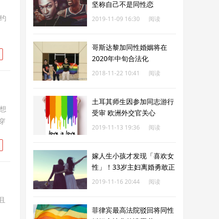
坚称自己不是同性恋
约
2019-11-09 16:30
阅读
182
哥斯达黎加同性婚姻将在
2020年中旬合法化
2018-11-22 10:41
阅读
183
土耳其师生因参加同志游行
想
受审 欧洲外交官关心
穿
2019-11-13 19:36
阅读
183
嫁人生小孩才发现「喜欢女
性」！33岁主妇离婚勇敢正
视性取向
2019-11-16 20:44
阅读
183
且
菲律宾最高法院驳回将同性