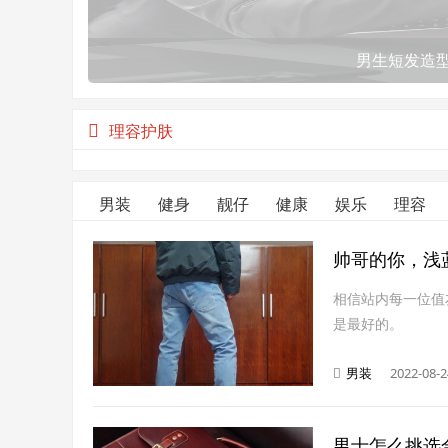
男生短发造
理容护肤
男装
健身
靓仔
健康
娱乐
理容
帅哥的你，浅
相信站内每一位值
是最好的。
男装
2022-08-2
男士怎么挑选