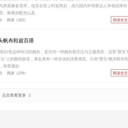
与美观兼备需求，使其在登上时装周后，成为国内外明星达人争相追捧对
型、耐看的配色以及
3
阅读（322）
阅读全文
头帆布鞋超百搭
胶头”鞋白色这种纯洁的颜色，是任何一种颜色都无法与之媲美的，这双“胶头”
胶头”上的颜色较深，看起来有一种淡淡的清香感觉。白色“胶头”帆布鞋所
，和普通款
3
阅读（279）
阅读全文
点击查看更多