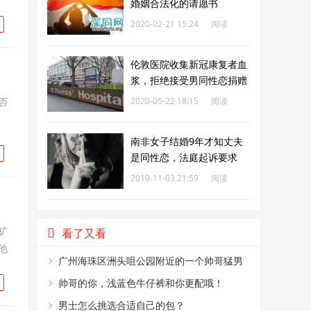
婚姻合法化的请愿书
2020-02-21 15:24
阅读
183
伦敦医院收集新冠康复者血
浆，拒绝接受男同性恋捐赠
否
2020-05-22 18:15
阅读
183
南非女子结婚9年才知丈夫
是同性恋，法庭起诉要求
400万赔偿
2019-11-03 21:59
阅读
184
犷
看了又看
他
广州海珠区洲头咀公园附近的一个帅哥猛男
烤肉摊
帅哥的你，浅蓝色牛仔裤和你更配哦！
男士怎么挑选合适自己的包？