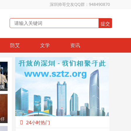
深圳帅哥交友QQ群：948490870
防艾
文学
资讯
公园
男烤
牛仔
24小时热门