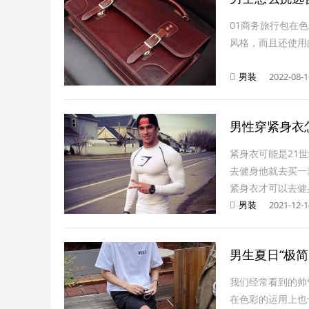
01商务旅行包在
风格，而且还使用
男装
2022-08-1
男性穿紧身衣
紧身衣可能是21
去健身他就去买一
紧身衣才可以去健
男装
2021-12-1
男生夏日“极
我们经常看到的帅
在色彩的运用上也