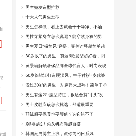
男生短发造型推荐
十大人气男生发型
。
男生怎样做，看上去就会干干净净、不油
和
腻？
男性穿紧身衣怎么说呢？能穿紧身衣的男
性，首先能满足这4个条件
男生夏日“极简风”穿搭，完美诠释越简单越
帅气
30岁以下的男生，剪这6款发型超好看，阳
光又帅气
黄景瑜解锁奢侈品牌全球代言人，时尚表现
力真好
60岁徐锦江打造硬汉风，牛仔衬衫+皮靴够
形
时髦
没过30岁的男生，别穿得太成熟！简单干净
。
的T恤搭配，帅气又减龄
男生有这2种脸型特征，很适合剪“寸头”发
型，阳光又帅气
男士皮鞋应该怎么挑选，舒适最重要
羽绒服要保暖也要颜值？选它错不了
别纠结啦！尖头帆布鞋超百搭
韩国潮男博主上线，教你简约日系风
注重