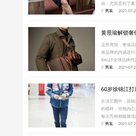
说，尤其是到了夏
男装
2021-07-2
黄景瑜解锁奢
众所周知，奢侈品
将品牌的内涵进行
BALLY全球品牌
男装
2021-07-2
60岁徐锦江
在演艺圈中，徐锦
的模样，但他内心
每次亮相都能展现
男装
2021-07-2